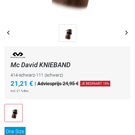
Mc David KNIEBAND
414-schwarz-111
(schwarz)
21,21
€
|
Adviesprijs 24,95 €
JE BESPAART 15%
incl. 21 % Btw.
One Size