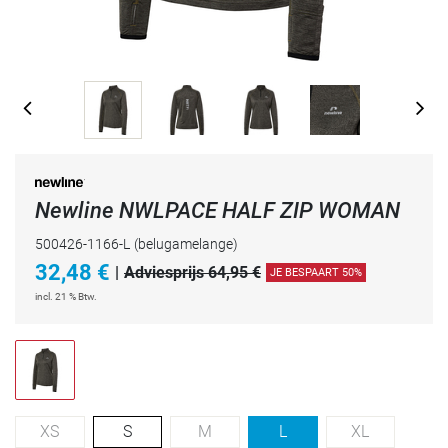
Newline NWLPACE HALF ZIP WOMAN
500426-1166-L
(belugamelange)
32,48
€
|
Adviesprijs 64,95 €
JE BESPAART 50%
incl. 21 % Btw.
XS
S
M
L
XL