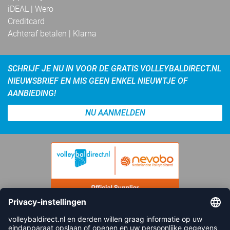
iDEAL | Wero
Creditcard
Achteraf betalen | Klarna
SCHRIJF JE NU IN VOOR DE GRATIS VOLLEYBALDIRECT.NL
NIEUWSBRIEF EN MIS GEEN ENKEL NIEUWTJE OF
AANBIEDING!
NU AANMELDEN