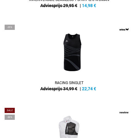
Adviesprijs 29,95 €
|
14,98
€
-35%
RACING SINGLET
Adviesprijs 34,99 €
|
22,74
€
SALE
-50%