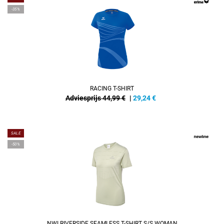
-35%
RACING T-SHIRT
Adviesprijs 44,99 €
|
29,24
€
SALE
-50%
NWLRIVERSIDE SEAMLESS T-SHIRT S/S WOMAN