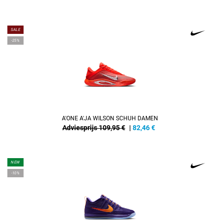
SALE
-25%
A'ONE A'JA WILSON SCHUH DAMEN
Adviesprijs 109,95 €
|
82,46
€
NEW
-10%