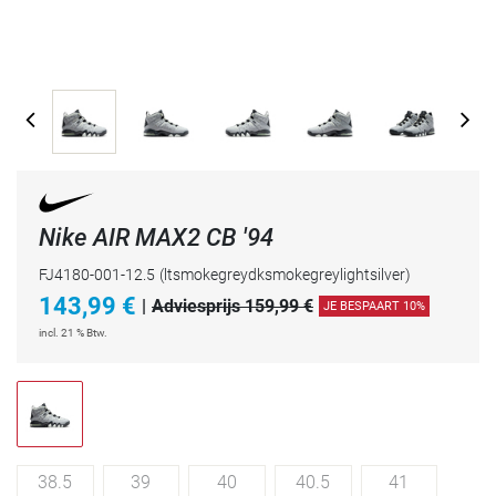
Nike AIR MAX2 CB '94
FJ4180-001-12.5
(ltsmokegreydksmokegreylightsilver)
143,99
€
|
Adviesprijs 159,99 €
JE BESPAART 10%
incl. 21 % Btw.
38.5
39
40
40.5
41