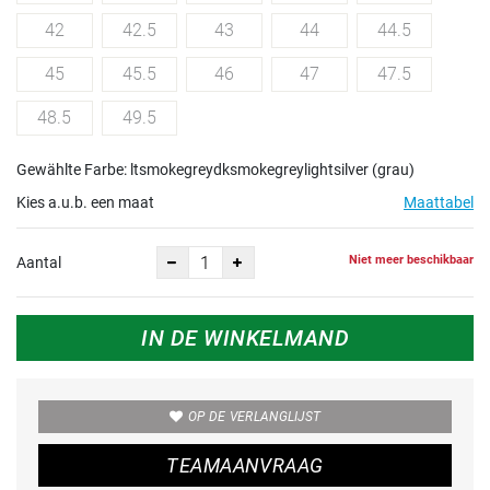
42
42.5
43
44
44.5
45
45.5
46
47
47.5
48.5
49.5
Gewählte Farbe: ltsmokegreydksmokegreylightsilver (grau)
Kies a.u.b. een maat
Maattabel
Niet meer beschikbaar
Aantal
IN DE WINKELMAND
OP DE VERLANGLIJST
TEAMAANVRAAG