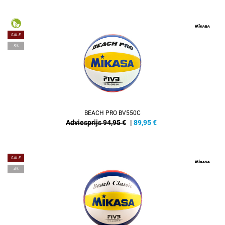
SALE
-5%
BEACH PRO BV550C
Adviesprijs 94,95 €
|
89,95
€
SALE
-4%