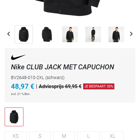
Nike CLUB JACK MET CAPUCHON
BV2648-010-2XL
(schwarz)
48,97
€
|
Adviesprijs 69,95 €
JE BESPAART 30%
incl. 21 % Btw.
XS
S
M
L
XL