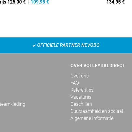
ijs 125,00 €
|
109,95
€
134,95
€
OFFICIËLE PARTNER NEVOBO
OVER VOLLEYBALDIRECT
Over ons
FAQ
Referenties
Vacatures
 teamkleding
Geschillen
Duurzaamheid en sociaal
Algemene informatie