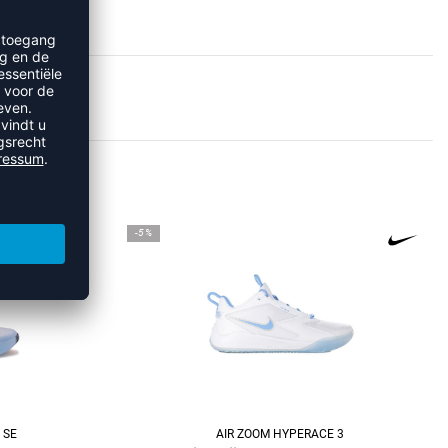
ERACE
-5%
 SE
AIR ZOOM HYPERACE 3