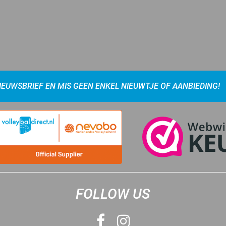
NIEUWSBRIEF EN MIS GEEN ENKEL NIEUWTJE OF AANBIEDING!
FOLLOW US