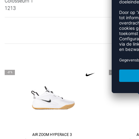
Colosseum 1
1213
MEER
-8%
-12%
AIR ZOOM HYPERACE 3
A