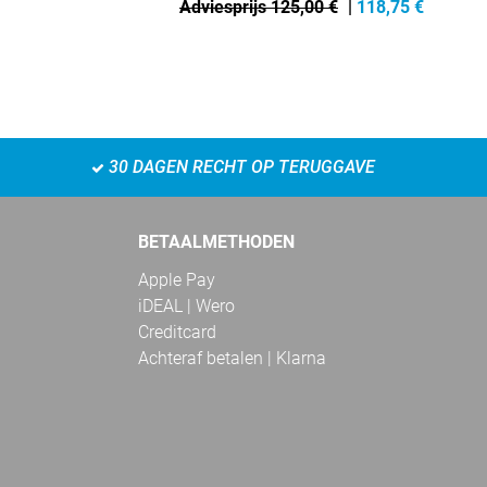
Adviesprijs 125,00 €
|
118,75
€
30 DAGEN RECHT OP TERUGGAVE
BETAALMETHODEN
Apple Pay
iDEAL | Wero
Creditcard
Achteraf betalen | Klarna