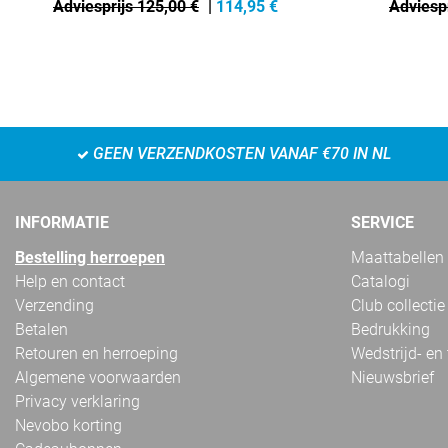
Adviesprijs 125,00 €
|
114,95
€
Adviespr
GEEN VERZENDKOSTEN VANAF €70 IN NL
INFORMATIE
SERVICE
Bestelling herroepen
Maattabellen
Help en contact
Catalogi
Verzending
Club collectie
Betalen
Bedrukking
Retouren en herroeping
Wedstrijd- en
Algemene voorwaarden
Nieuwsbrief
Privacy verklaring
Nevobo korting