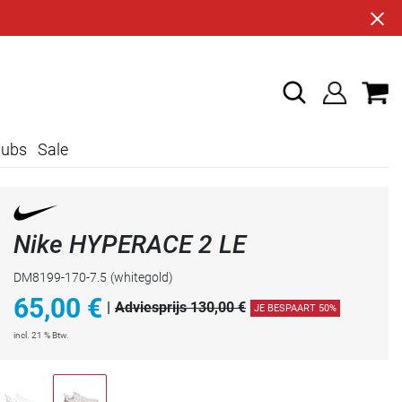
lubs
Sale
Nike HYPERACE 2 LE
DM8199-170-7.5
(whitegold)
65,00
€
|
Adviesprijs 130,00 €
JE BESPAART 50%
incl. 21 % Btw.