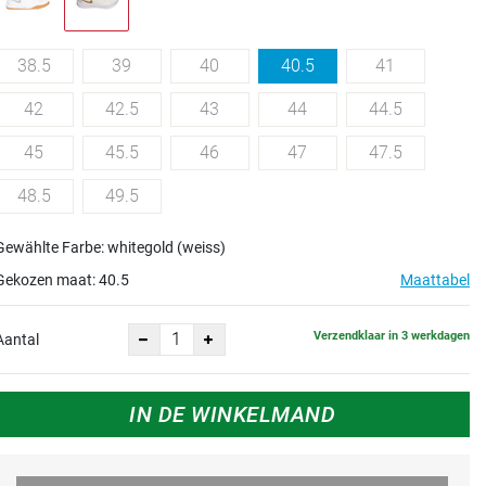
38.5
39
40
40.5
41
42
42.5
43
44
44.5
45
45.5
46
47
47.5
48.5
49.5
Gewählte Farbe: whitegold (weiss)
Gekozen maat:
40.5
Maattabel
Verzendklaar in 3 werkdagen
Aantal
IN DE WINKELMAND