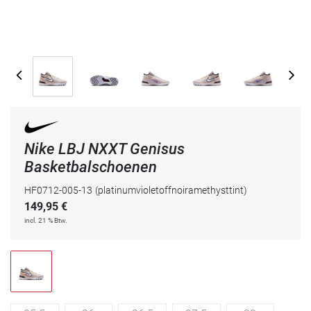
Nike LBJ NXXT Genisus
Basketbalschoenen
HF0712-005-13
(platinumvioletoffnoiramethysttint)
149,95
€
incl. 21 % Btw.