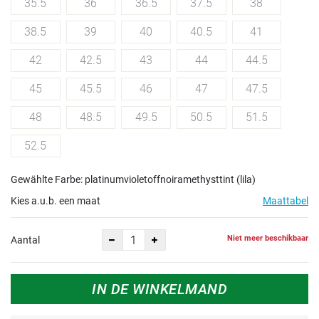
35.5
36
36.5
37.5
38
38.5
39
40
40.5
41
42
42.5
43
44
44.5
45
45.5
46
47
47.5
48
48.5
49.5
50.5
51.5
52.5
Gewählte Farbe: platinumvioletoffnoiramethysttint (lila)
Kies a.u.b. een maat
Maattabel
Niet meer beschikbaar
Aantal
IN DE WINKELMAND