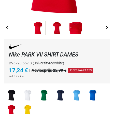
Nike PARK VII SHIRT DAMES
BV6728-657-S
(universityredwhite)
17,24
€
|
Adviesprijs 22,99 €
JE BESPAART 25%
incl. 21 % Btw.