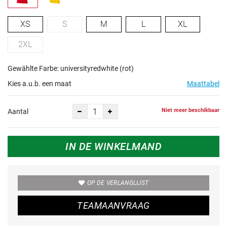
XS
S
M
L
XL
2XL
Gewählte Farbe: universityredwhite (rot)
Kies a.u.b. een maat
Maattabel
Niet meer beschikbaar
Aantal
IN DE WINKELMAND
OP DE VERLANGLIJST
TEAMAANVRAAG