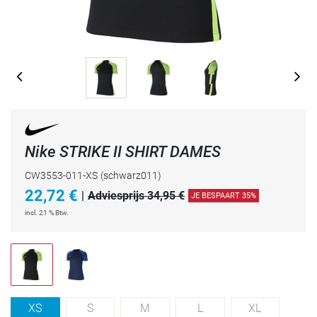
Nike STRIKE II SHIRT DAMES
CW3553-011-XS
(schwarz011)
22,72
€
|
Adviesprijs 34,95 €
JE BESPAART 35%
incl. 21 % Btw.
XS
S
M
L
XL