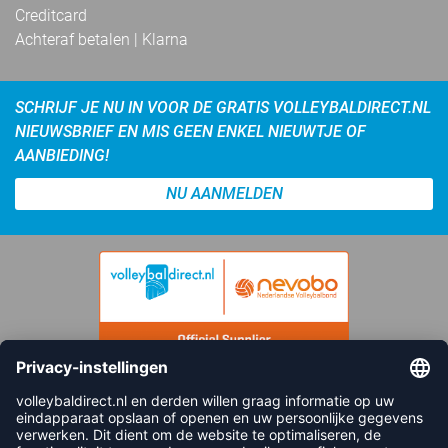
Creditcard
Achteraf betalen | Klarna
SCHRIJF JE NU IN VOOR DE GRATIS VOLLEYBALDIRECT.NL
NIEUWSBRIEF EN MIS GEEN ENKEL NIEUWTJE OF
AANBIEDING!
NU AANMELDEN