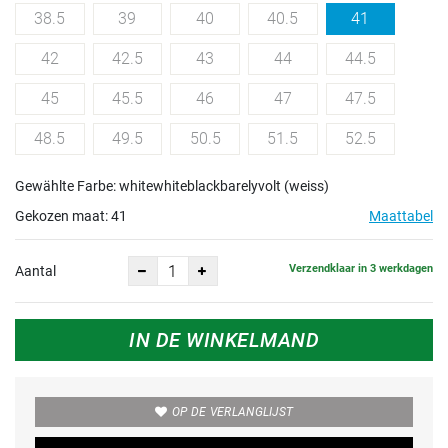
38.5
39
40
40.5
41
42
42.5
43
44
44.5
45
45.5
46
47
47.5
48.5
49.5
50.5
51.5
52.5
Gewählte Farbe: whitewhiteblackbarelyvolt (weiss)
Gekozen maat:
41
Maattabel
Verzendklaar in 3 werkdagen
Aantal
IN DE WINKELMAND
OP DE VERLANGLIJST