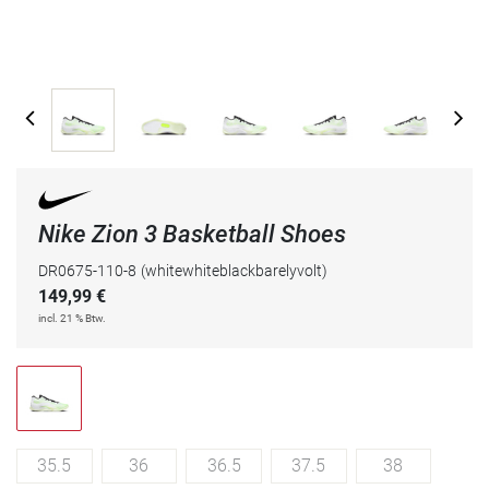
Nike Zion 3 Basketball Shoes
DR0675-110-8
(whitewhiteblackbarelyvolt)
149,99
€
incl. 21 % Btw.
35.5
36
36.5
37.5
38