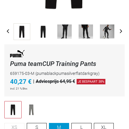
Puma teamCUP Training Pants
659175-03-M
(pumablackpumasilverflatdarkgray)
40,27
€
|
Adviesprijs 64,95 €
JE BESPAART 38%
incl. 21 % Btw.
XS
S
M
L
XL