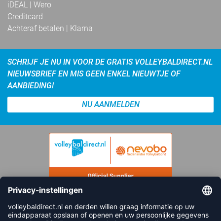
iDEAL | Wero
Creditcard
Achteraf betalen | Klarna
SCHRIJF JE NU IN VOOR DE GRATIS VOLLEYBALDIRECT.NL
NIEUWSBRIEF EN MIS GEEN ENKEL NIEUWTJE OF
AANBIEDING!
NU AANMELDEN