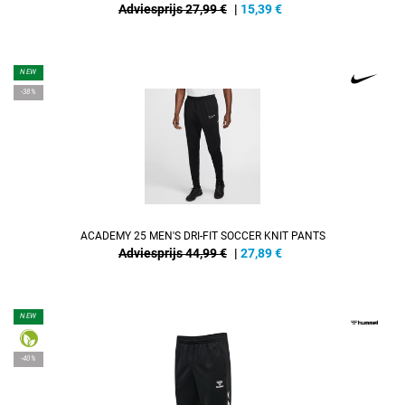
Adviesprijs 27,99 €
|
15,39
€
NEW
-38%
ACADEMY 25 MEN'S DRI-FIT SOCCER KNIT PANTS
Adviesprijs 44,99 €
|
27,89
€
NEW
-40%