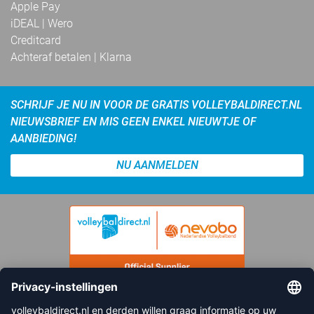
Apple Pay
iDEAL | Wero
Creditcard
Achteraf betalen | Klarna
SCHRIJF JE NU IN VOOR DE GRATIS VOLLEYBALDIRECT.NL
NIEUWSBRIEF EN MIS GEEN ENKEL NIEUWTJE OF
AANBIEDING!
NU AANMELDEN