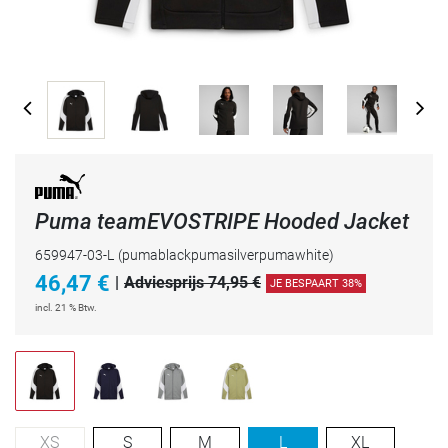
Puma teamEVOSTRIPE Hooded Jacket
659947-03-L
(pumablackpumasilverpumawhite)
46,47
€
|
Adviesprijs 74,95 €
JE BESPAART 38%
incl. 21 % Btw.
XS
S
M
L
XL