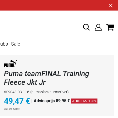
lubs
Sale
Puma teamFINAL Training
Fleece Jkt Jr
659043-03-116
(pumablackpumasilver)
49,47
€
|
Adviesprijs 89,95 €
JE BESPAART 45%
incl. 21 % Btw.