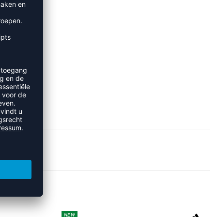
SJACKS
NEW