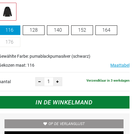
116
128
140
152
164
176
Gewählte Farbe: pumablackpumasilver (schwarz)
Gekozen maat:
116
Maattabel
Verzendklaar in 3 werkdagen
Aantal
IN DE WINKELMAND
OP DE VERLANGLIJST