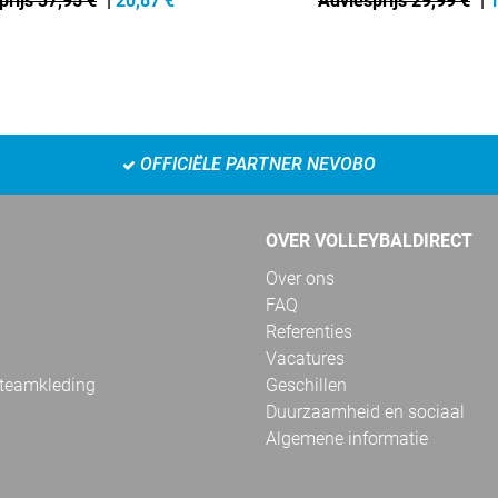
prijs 37,95 €
|
20,87
€
Adviesprijs 29,99 €
|
1
OFFICIËLE PARTNER NEVOBO
OVER VOLLEYBALDIRECT
Over ons
FAQ
Referenties
Vacatures
 teamkleding
Geschillen
Duurzaamheid en sociaal
Algemene informatie