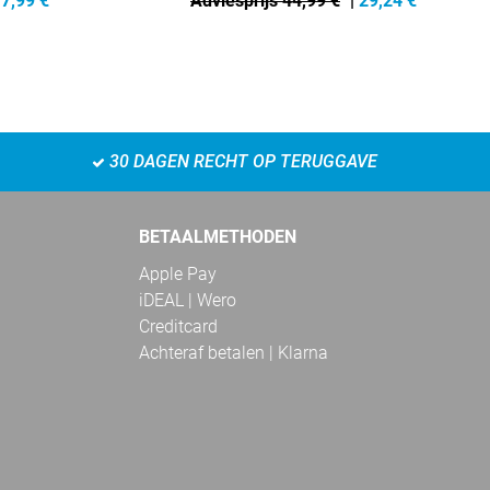
7,99
€
Adviesprijs 44,99 €
|
29,24
€
30 DAGEN RECHT OP TERUGGAVE
BETAALMETHODEN
Apple Pay
iDEAL | Wero
Creditcard
Achteraf betalen | Klarna