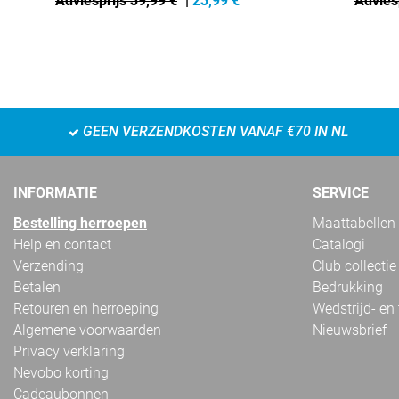
Adviesprijs 39,99 €
|
23,99
€
Advies
GEEN VERZENDKOSTEN VANAF €70 IN NL
INFORMATIE
SERVICE
Bestelling herroepen
Maattabellen
Help en contact
Catalogi
Verzending
Club collectie
Betalen
Bedrukking
Retouren en herroeping
Wedstrijd- en
Algemene voorwaarden
Nieuwsbrief
Privacy verklaring
Nevobo korting
Cadeaubonnen