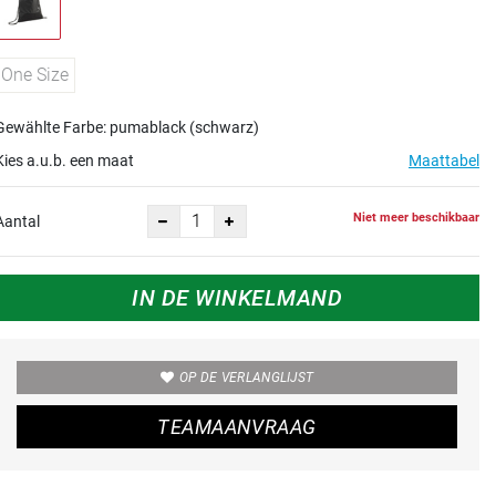
One Size
Gewählte Farbe: pumablack (schwarz)
Kies a.u.b. een maat
Maattabel
Niet meer beschikbaar
Aantal
IN DE WINKELMAND
OP DE VERLANGLIJST
TEAMAANVRAAG