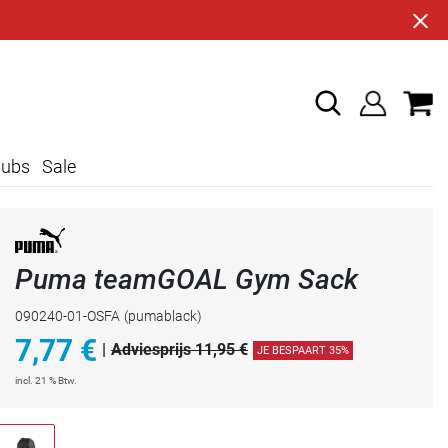
lubs
Sale
Puma teamGOAL Gym Sack
090240-01-OSFA
(pumablack)
7,77
€
|
Adviesprijs 11,95 €
JE BESPAART 35%
incl. 21 % Btw.