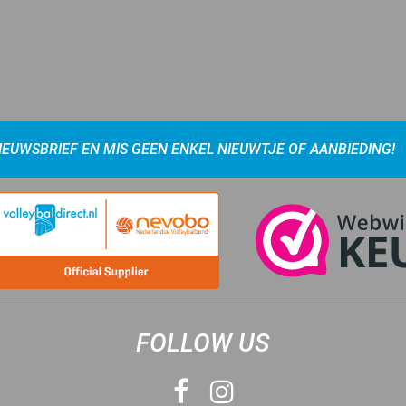
NIEUWSBRIEF EN MIS GEEN ENKEL NIEUWTJE OF AANBIEDING!
FOLLOW US