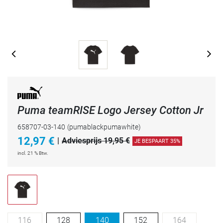
Puma teamRISE Logo Jersey Cotton Jr
658707-03-140
(pumablackpumawhite)
12,97
€
|
Adviesprijs 19,95 €
JE BESPAART 35%
incl. 21 % Btw.
116
128
140
152
164