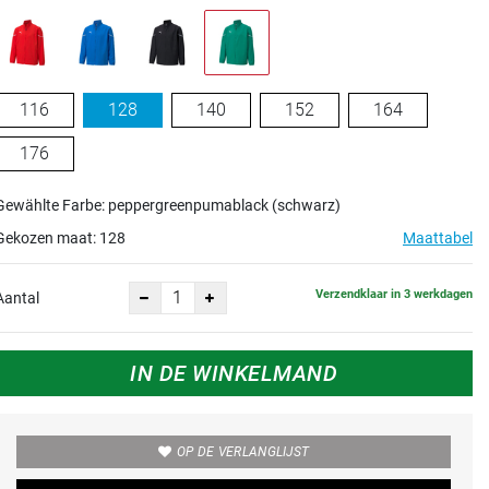
116
128
140
152
164
176
Gewählte Farbe: peppergreenpumablack (schwarz)
Gekozen maat:
128
Maattabel
Verzendklaar in 3 werkdagen
Aantal
IN DE WINKELMAND
OP DE VERLANGLIJST