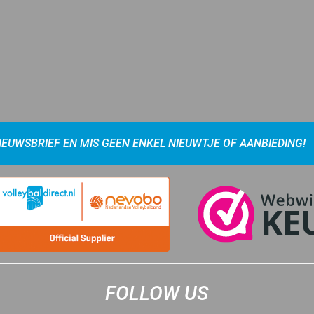
NIEUWSBRIEF EN MIS GEEN ENKEL NIEUWTJE OF AANBIEDING!
FOLLOW US