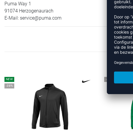
Puma Way 1
91074 Herzogenaurach
E-Mail:
service@puma.com
MEER 
NEW
-45%
-38%