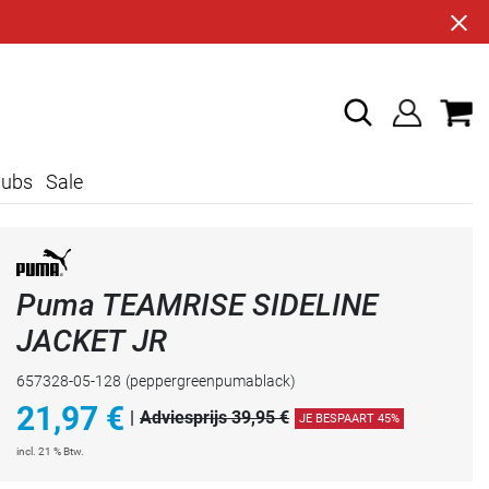
lubs
Sale
Puma TEAMRISE SIDELINE
JACKET JR
657328-05-128
(peppergreenpumablack)
21,97
€
|
Adviesprijs 39,95 €
JE BESPAART 45%
incl. 21 % Btw.