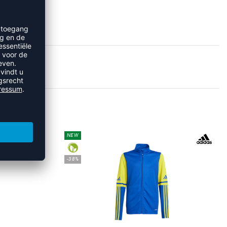
SJACKS
NEW
-38%