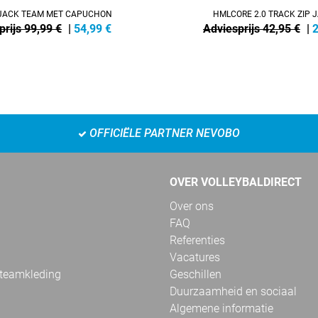
ACK TEAM MET CAPUCHON
HMLCORE 2.0 TRACK ZIP 
prijs 99,99 €
|
54,99
€
Adviesprijs 42,95 €
|
2
OFFICIËLE PARTNER NEVOBO
OVER VOLLEYBALDIRECT
Over ons
FAQ
Referenties
Vacatures
 teamkleding
Geschillen
Duurzaamheid en sociaal
Algemene informatie