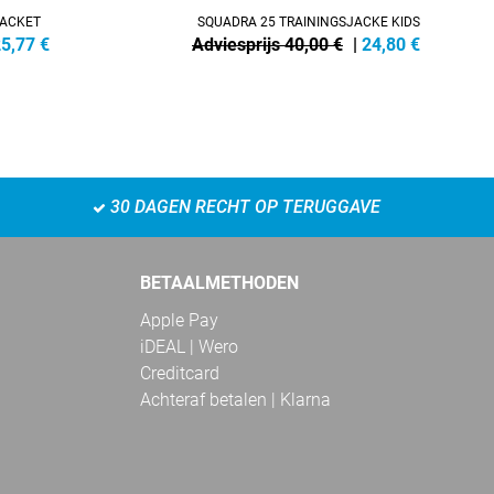
JACKET
SQUADRA 25 TRAININGSJACKE KIDS
5,77
€
Adviesprijs 40,00 €
|
24,80
€
30 DAGEN RECHT OP TERUGGAVE
BETAALMETHODEN
Apple Pay
iDEAL | Wero
Creditcard
Achteraf betalen | Klarna