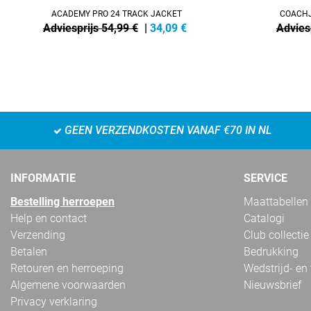
ACADEMY PRO 24 TRACK JACKET
COACHJ
Adviesprijs 54,99 €
|
34,09
€
Advies
GEEN VERZENDKOSTEN VANAF €70 IN NL
INFORMATIE
SERVICE
Bestelling herroepen
Maattabellen
Help en contact
Catalogi
Verzending
Club collectie
Betalen
Bedrukking
Retouren en herroeping
Wedstrijd- en
Algemene voorwaarden
Nieuwsbrief
Privacy verklaring