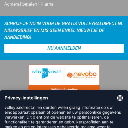
Achteraf betalen | Klarna
SCHRIJF JE NU IN VOOR DE GRATIS VOLLEYBALDIRECT.NL
NIEUWSBRIEF EN MIS GEEN ENKEL NIEUWTJE OF
AANBIEDING!
NU AANMELDEN