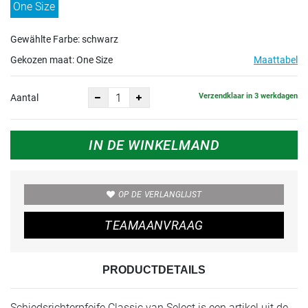
One Size
Gewählte Farbe: schwarz
Gekozen maat:
One Size
Maattabel
Verzendklaar in 3 werkdagen
Aantal
IN DE WINKELMAND
OP DE VERLANGLIJST
TEAMAANVRAAG
PRODUCTDETAILS
Schiedsrichterpfeife Classic van Select is een artikel uit de