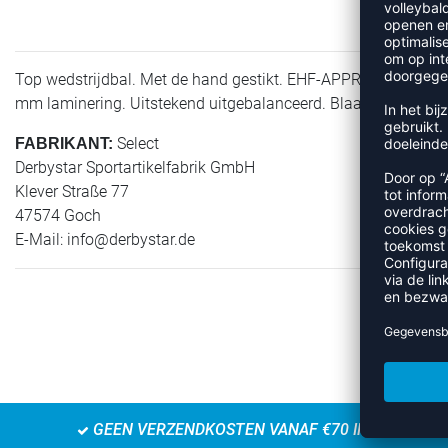
Top wedstrijdbal. Met de hand gestikt. EHF-APPROVED. Materi
mm laminering. Uitstekend uitgebalanceerd. Blaas: Zero-wing 
Select
FABRIKANT:
Derbystar Sportartikelfabrik GmbH
Klever Straße 77
47574 Goch
E-Mail:
info@derbystar.de
GEEN VERZENDKOSTEN VANAF €70 IN NL