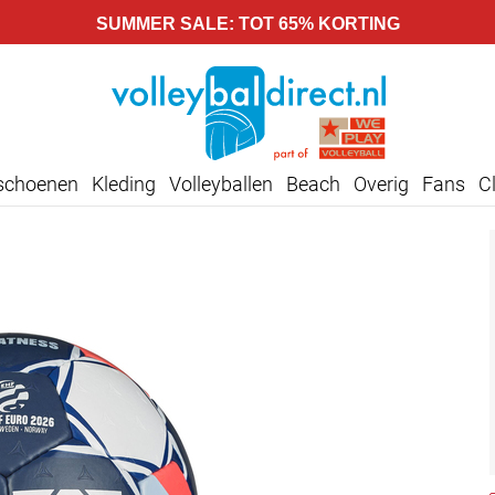
SUMMER SALE: TOT 65% KORTING
lschoenen
Kleding
Volleyballen
Beach
Overig
Fans
C