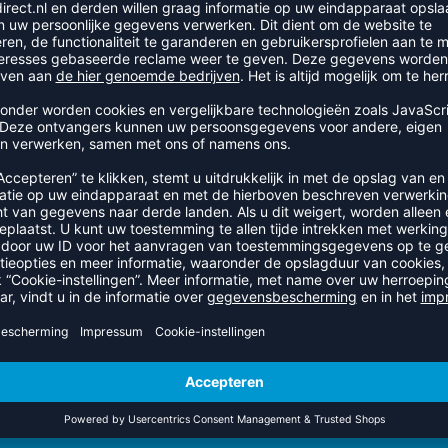
PRODUCTDETAILS
aal: HPU 1800 met SELECT-logo in reliëf. Kenmerken: Fantastisc
blaas van natuurlatex. Officiële wedstrijdbal van de EHF Europ
RECENT BEKEKEN
OFFICIËLE PARTNER NEVOBO