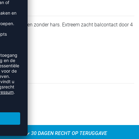
he grip met en zonder hars. Extreem zacht balcontact door 4
ean League.
30 DAGEN RECHT OP TERUGGAVE