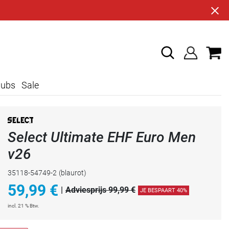
lubs
Sale
Select Ultimate EHF Euro Men
v26
35118-54749-2
(blaurot)
59,99
€
|
Adviesprijs 99,99 €
JE BESPAART 40%
incl. 21 % Btw.