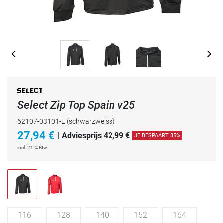
Select Zip Top Spain v25
62107-03101-L
(schwarzweiss)
27,94
€
|
Adviesprijs 42,99 €
JE BESPAART 35%
incl. 21 % Btw.
116
128
140
152
164