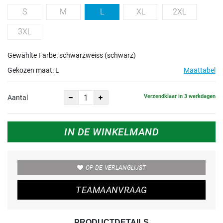
S
M
L
XL
2XL
3XL
Gewählte Farbe: schwarzweiss (schwarz)
Gekozen maat:
L
Maattabel
Verzendklaar in 3 werkdagen
Aantal
IN DE WINKELMAND
OP DE VERLANGLIJST
TEAMAANVRAAG
PRODUCTDETAILS