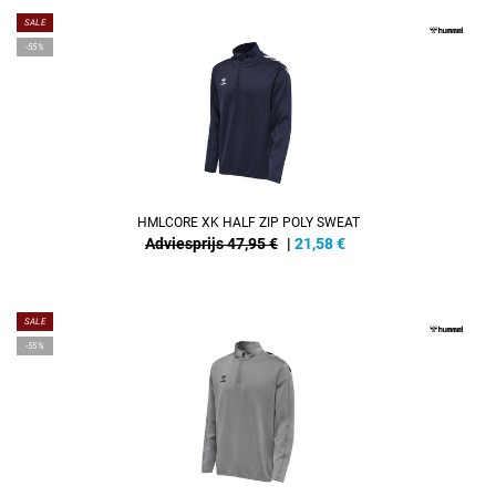
SALE
-55%
HMLCORE XK HALF ZIP POLY SWEAT
Adviesprijs 47,95 €
|
21,58
€
SALE
-55%