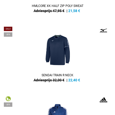
HMLCORE XK HALF ZIP POLY SWEAT
Adviesprijs 47,95 €
|
21,58
€
SALE
-30%
SENDAI TRAIN R NECK
Adviesprijs 32,00 €
|
22,40
€
-38%