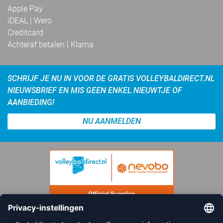
Apple Pay
iDEAL | Wero
Creditcard
Achteraf betalen | Klarna
SCHRIJF JE NU IN VOOR DE GRATIS VOLLEYBALDIRECT.NL
NIEUWSBRIEF EN MIS GEEN ENKEL NIEUWTJE OF
AANBIEDING!
NU AANMELDEN