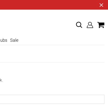
lubs
Sale
k.