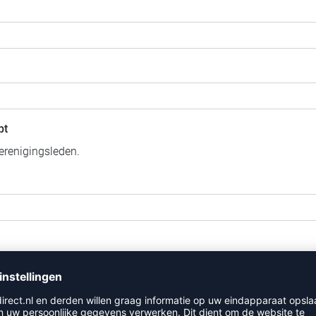
pt
erenigingsleden.