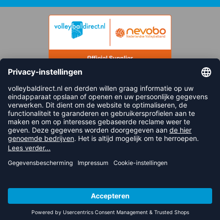
FOLLOW US
© 2026 balsportdirect.nl B.V.