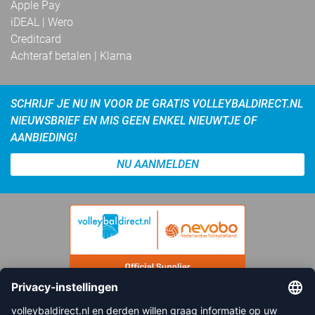
Apple Pay
iDEAL | Wero
Creditcard
Achteraf betalen | Klarna
SCHRIJF JE NU IN VOOR DE GRATIS VOLLEYBALDIRECT.NL
NIEUWSBRIEF EN MIS GEEN ENKEL NIEUWTJE OF
AANBIEDING!
NU AANMELDEN