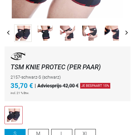
TSM KNIE PROTEC (PER PAAR)
2157-schwarz-S
(schwarz)
35,70
€
|
Adviesprijs 42,00 €
JE BESPAART 15%
incl. 21 % Btw.
S
M
L
XL