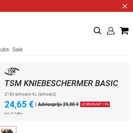
lubs
Sale
TSM KNIEBESCHERMER BASIC
2150-schwarz-XL
(schwarz)
24,65
€
|
Adviesprijs 29,00 €
JE BESPAART 15%
incl. 21 % Btw.