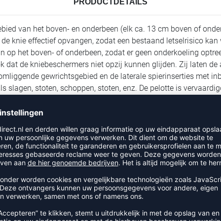
PRODUCTDETAILS
ied van het boven- en onderbeen (elk ca. 13 cm boven of onder
de knie effectief opvangen, zodat een bestaand letselrisico ka
n op het boven- of onderbeen, zodat er geen onderkoeling optre
at de kniebeschermers niet opzij kunnen glijden. Zij laten de ac
t omliggende gewrichtsgebied en de laterale spierinserties met i
s slagen, stoten, schoppen, stoten, enz. De pelotte is vervaardi
RECENT BEKEKEN