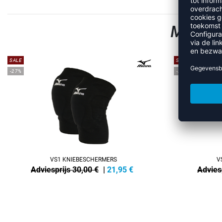
MEER 
SALE
SALE
-27%
-27%
VS1 KNIEBESCHERMERS
V
Adviesprijs 30,00 €
|
21,95
€
Advies