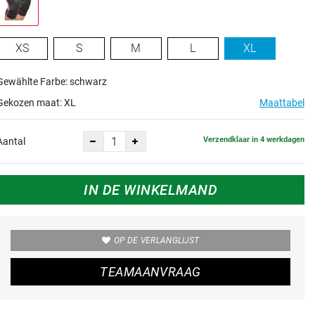
XS
S
M
L
XL
Gewählte Farbe: schwarz
Gekozen maat:
XL
Maattabel
Verzendklaar in 4 werkdagen
Aantal
IN DE WINKELMAND
OP DE VERLANGLIJST
TEAMAANVRAAG