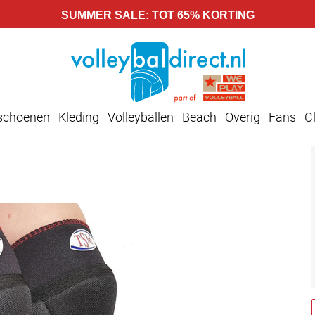
SUMMER SALE: TOT 65% KORTING
lschoenen
Kleding
Volleyballen
Beach
Overig
Fans
C