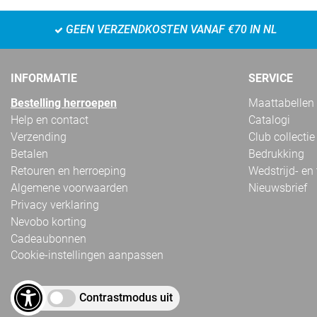
GEEN VERZENDKOSTEN VANAF €70 IN NL
INFORMATIE
SERVICE
Bestelling herroepen
Maattabellen
Help en contact
Catalogi
Verzending
Club collectie
Betalen
Bedrukking
Retouren en herroeping
Wedstrijd- en
Algemene voorwaarden
Nieuwsbrief
Privacy verklaring
Nevobo korting
Cadeaubonnen
Cookie-instellingen aanpassen
Contrastmodus uit