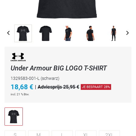
Under Armour BIG LOGO T-SHIRT
1329583-001-L
(schwarz)
18,68
€
|
Adviesprijs 25,95 €
JE BESPAART 28%
incl. 21 % Btw.
S
M
L
XL
2XL