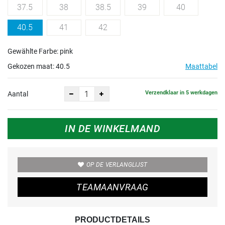
37.5
38
38.5
39
40
40.5
41
42
Gewählte Farbe: pink
Gekozen maat:
40.5
Maattabel
Verzendklaar in 5 werkdagen
Aantal
IN DE WINKELMAND
OP DE VERLANGLIJST
TEAMAANVRAAG
PRODUCTDETAILS