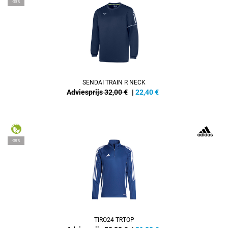
-30%
SENDAI TRAIN R NECK
Adviesprijs 32,00 €
|
22,40
€
-38%
TIRO24 TRTOP