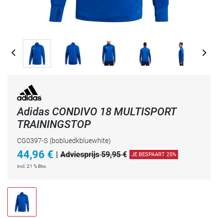
Adidas CONDIVO 18 MULTISPORT
TRAININGSTOP
CG0397-S
(bobluedkbluewhite)
44,96
€
|
Adviesprijs 59,95 €
JE BESPAART 25%
incl. 21 % Btw.