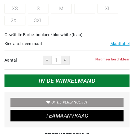
XS
S
M
L
XL
2XL
3XL
Gewählte Farbe: bobluedkbluewhite (blau)
Kies a.u.b. een maat
Maattabel
Niet meer beschikbaar
Aantal
IN DE WINKELMAND
OP DE VERLANGLIJST
TEAMAANVRAAG