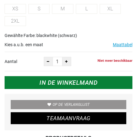
XS
S
M
L
XL
2XL
Gewählte Farbe: blackwhite (schwarz)
Kies a.u.b. een maat
Maattabel
Niet meer beschikbaar
Aantal
IN DE WINKELMAND
OP DE VERLANGLIJST
TEAMAANVRAAG