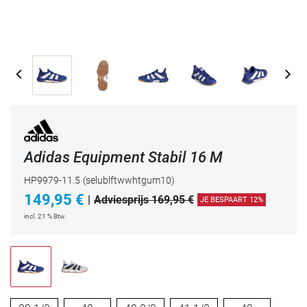
Adidas Equipment Stabil 16 M
HP9979-11.5
(selublftwwhtgum10)
149,95
€
|
Adviesprijs 169,95 €
JE BESPAART 12%
incl. 21 % Btw.