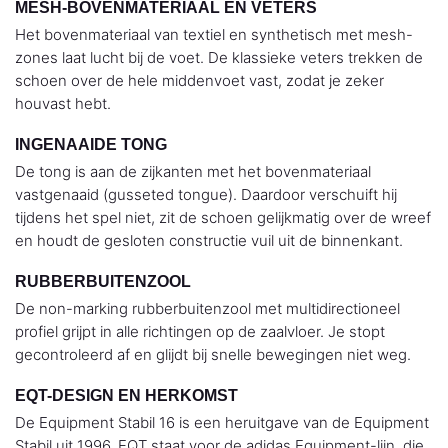
MESH-BOVENMATERIAAL EN VETERS
Het bovenmateriaal van textiel en synthetisch met mesh-
zones laat lucht bij de voet. De klassieke veters trekken de
schoen over de hele middenvoet vast, zodat je zeker
houvast hebt.
INGENAAIDE TONG
De tong is aan de zijkanten met het bovenmateriaal
vastgenaaid (gusseted tongue). Daardoor verschuift hij
tijdens het spel niet, zit de schoen gelijkmatig over de wreef
en houdt de gesloten constructie vuil uit de binnenkant.
RUBBERBUITENZOOL
De non-marking rubberbuitenzool met multidirectioneel
profiel grijpt in alle richtingen op de zaalvloer. Je stopt
gecontroleerd af en glijdt bij snelle bewegingen niet weg.
EQT-DESIGN EN HERKOMST
De Equipment Stabil 16 is een heruitgave van de Equipment
Stabil uit 1996. EQT staat voor de adidas Equipment-lijn, die