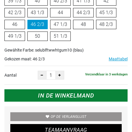
39 1/3
40
40 2/3
41 1/3
42
42 2/3
43 1/3
44
44 2/3
45 1/3
46
46 2/3
47 1/3
48
48 2/3
49 1/3
50
51 1/3
Gewählte Farbe: selublftwwhtgum10 (blau)
Gekozen maat:
46 2/3
Maattabel
Verzendklaar in 3 werkdagen
Aantal
IN DE WINKELMAND
OP DE VERLANGLIJST
TEAMAANVRAAG