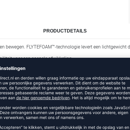
PRODUCTDETAILS
en bewegen. FLYTEFOAM™-technologie levert een lichtgewicht d
iliteit voor een soepele afwikkeling.
xibiliteit en ademend vermogen voor comfort
RECENT BEKEKEN