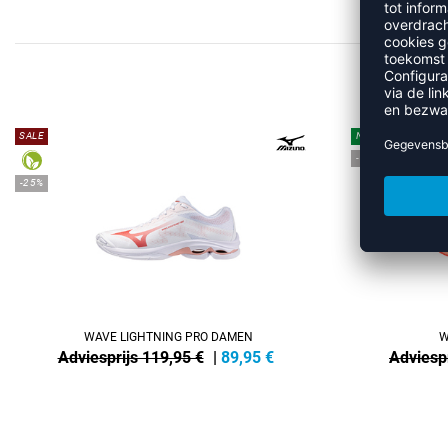
SALE
NEW
-13%
-25%
WAVE LIGHTNING PRO DAMEN
W
Adviesprijs 119,95 €
|
89,95
€
Adviespr