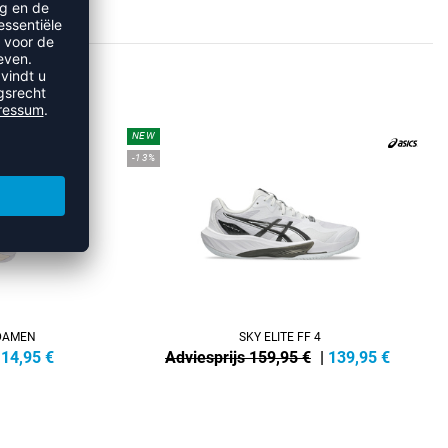
S
NEW
-13%
DAMEN
SKY ELITE FF 4
114,95
€
Adviesprijs 159,95 €
|
139,95
€