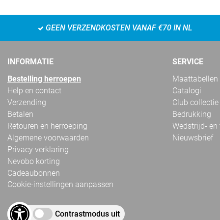
GEEN VERZENDKOSTEN VANAF €70 IN NL
INFORMATIE
SERVICE
Bestelling herroepen
Maattabellen
Help en contact
Catalogi
Verzending
Club collectie
Betalen
Bedrukking
Retouren en herroeping
Wedstrijd- en
Algemene voorwaarden
Nieuwsbrief
Privacy verklaring
Nevobo korting
Cadeaubonnen
Cookie-instellingen aanpassen
Contrastmodus uit