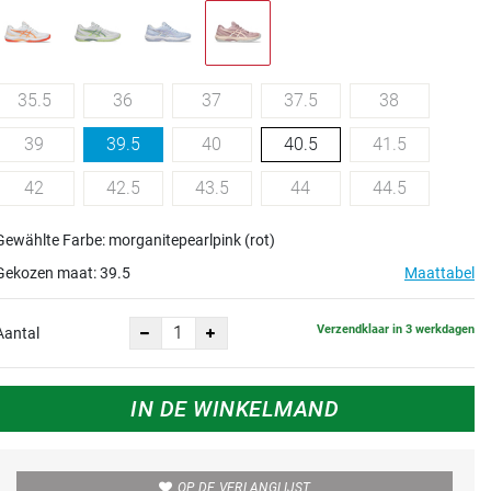
35.5
36
37
37.5
38
39
39.5
40
40.5
41.5
42
42.5
43.5
44
44.5
Gewählte Farbe: morganitepearlpink (rot)
Gekozen maat:
39.5
Maattabel
Verzendklaar in 3 werkdagen
Aantal
IN DE WINKELMAND
OP DE VERLANGLIJST