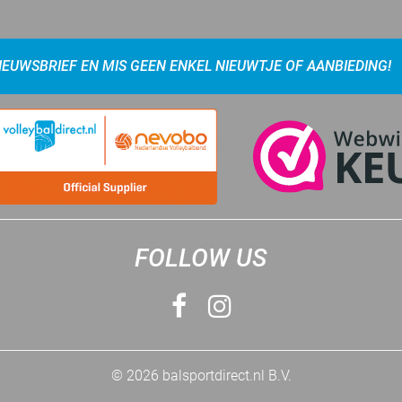
NIEUWSBRIEF EN MIS GEEN ENKEL NIEUWTJE OF AANBIEDING!
FOLLOW US
© 2026 balsportdirect.nl B.V.