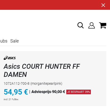
lubs
Sale
Asics COURT HUNTER FF
DAMEN
1072A112-700-8
(morganitepearlpink)
54,95
€
|
Adviesprijs 90,00 €
JE BESPAART 39%
incl. 21 % Btw.