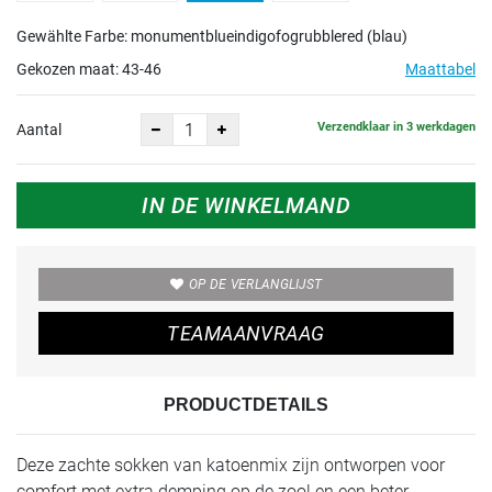
Gewählte Farbe: monumentblueindigofogrubblered (blau)
Gekozen maat:
43-46
Maattabel
Verzendklaar in 3 werkdagen
Aantal
IN DE WINKELMAND
OP DE VERLANGLIJST
TEAMAANVRAAG
PRODUCTDETAILS
Deze zachte sokken van katoenmix zijn ontworpen voor
comfort met extra demping op de zool en een beter