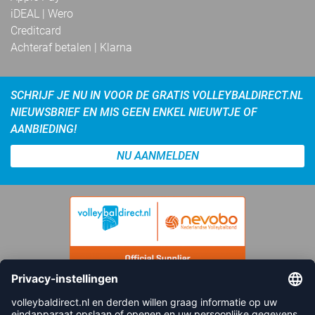
iDEAL | Wero
Creditcard
Achteraf betalen | Klarna
SCHRIJF JE NU IN VOOR DE GRATIS VOLLEYBALDIRECT.NL
NIEUWSBRIEF EN MIS GEEN ENKEL NIEUWTJE OF
AANBIEDING!
NU AANMELDEN