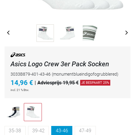
Asics Logo Crew 3er Pack Socken
3033B879-401-43-46
(monumentblueindigofogrubblered)
14,96
€
|
Adviesprijs 19,95 €
JE BESPAART 25%
incl. 21 % Btw.
35-38
39-42
43-46
47-49