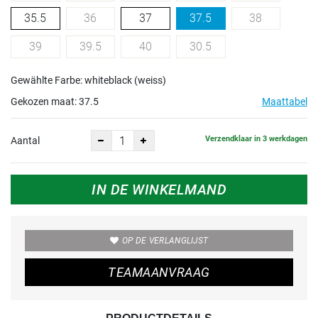
35.5
36
37
37.5
38
39
39.5
40
30.5
Gewählte Farbe: whiteblack (weiss)
Gekozen maat:
37.5
Maattabel
Verzendklaar in 3 werkdagen
Aantal
IN DE WINKELMAND
OP DE VERLANGLIJST
TEAMAANVRAAG