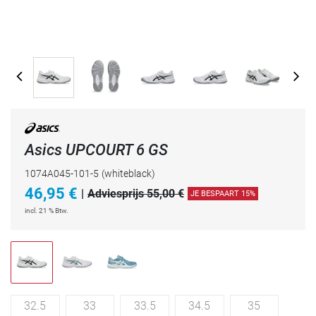
Asics UPCOURT 6 GS
1074A045-101-5
(whiteblack)
46,95
€
|
Adviesprijs 55,00 €
JE BESPAART 15%
incl. 21 % Btw.
32.5
33
33.5
34.5
35