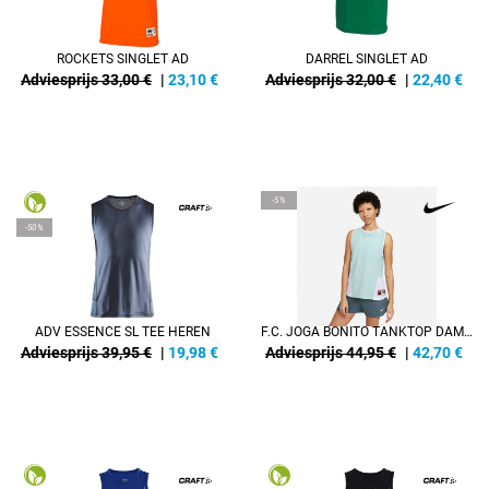
ROCKETS SINGLET AD
DARREL SINGLET AD
Adviesprijs 33,00 €
|
23,10
€
Adviesprijs 32,00 €
|
22,40
€
-5%
-50%
ADV ESSENCE SL TEE HEREN
F.C. JOGA BONITO TANKTOP DAMES
Adviesprijs 39,95 €
|
19,98
€
Adviesprijs 44,95 €
|
42,70
€