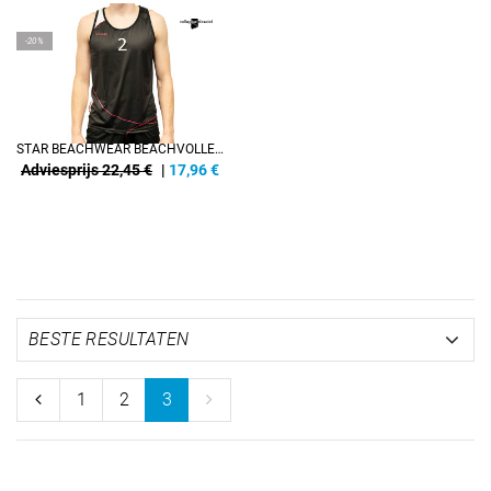
REFINEMENT
-20%
STAR BEACHWEAR BEACHVOLLEY SINGLET MET NR. 2
Adviesprijs 22,45 €
|
17,96
€
1
2
3