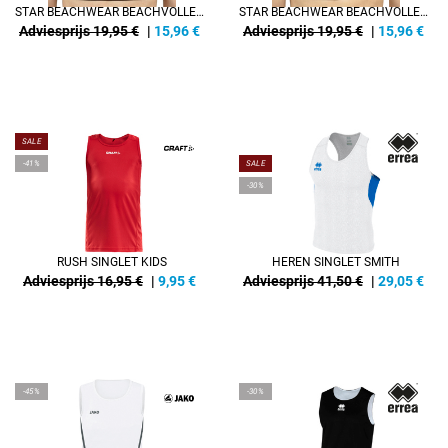
STAR BEACHWEAR BEACHVOLLEY TOP MET NR. 2
STAR BEACHWEAR BEACHVOLLEY TOP MET NR. 2
Adviesprijs 19,95 €
|
15,96
€
Adviesprijs 19,95 €
|
15,96
€
SALE
REFINEMENT
-41%
SALE
-30%
RUSH SINGLET KIDS
HEREN SINGLET SMITH
Adviesprijs 16,95 €
|
9,95
€
Adviesprijs 41,50 €
|
29,05
€
-45%
-30%