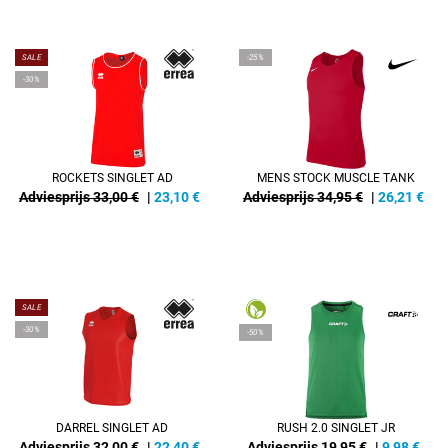
SALE
-25%
-30%
ROCKETS SINGLET AD
MENS STOCK MUSCLE TANK
Adviesprijs 33,00 €
|
23,10
€
Adviesprijs 34,95 €
|
26,21
€
SALE
-30%
-50%
DARREL SINGLET AD
RUSH 2.0 SINGLET JR
Adviesprijs 32,00 €
|
22,40
€
Adviesprijs 19,95 €
|
9,98
€