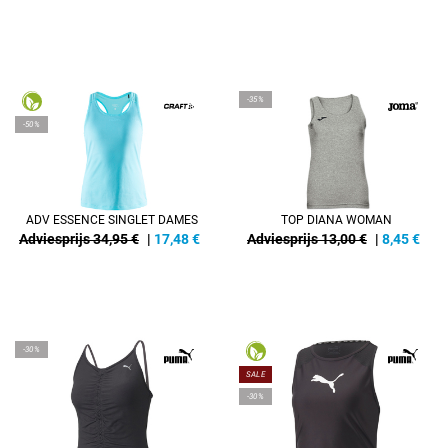
-35%
-50%
ADV ESSENCE SINGLET DAMES
TOP DIANA WOMAN
Adviesprijs 34,95 €
|
17,48
€
Adviesprijs 13,00 €
|
8,45
€
-30%
SALE
-30%