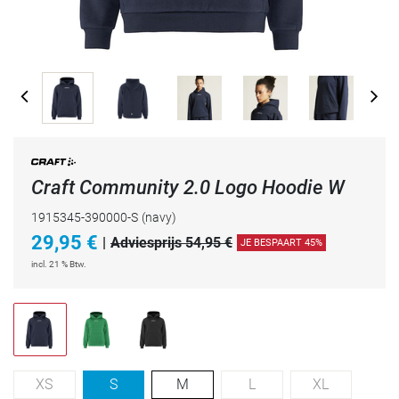
Craft Community 2.0 Logo Hoodie W
1915345-390000-S
(navy)
29,95
€
|
Adviesprijs 54,95 €
JE BESPAART 45%
incl. 21 % Btw.
XS
S
M
L
XL