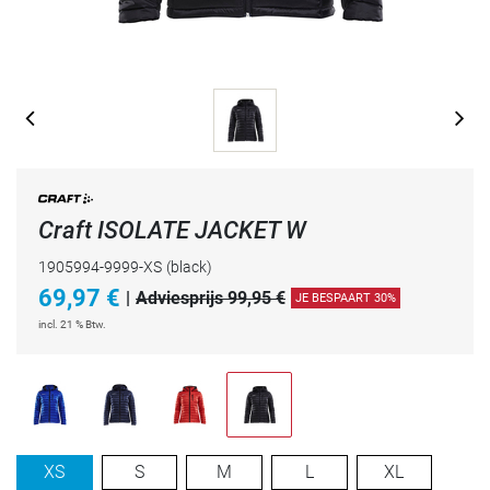
Craft ISOLATE JACKET W
1905994-9999-XS
(black)
69,97
€
|
Adviesprijs 99,95 €
JE BESPAART 30%
incl. 21 % Btw.
XS
S
M
L
XL