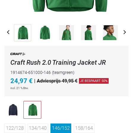
Craft Rush 2.0 Training Jacket JR
1914674-651000-146
(teamgreen)
24,97
€
|
Adviesprijs 49,95 €
JE BESPAART 50%
incl. 21 % Btw.
122/128
134/140
146/152
158/164