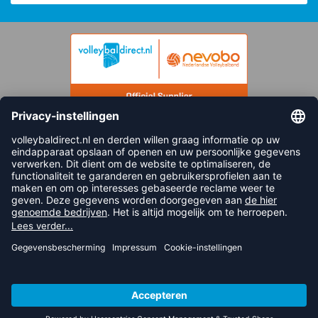
FOLLOW US
© 2026 balsportdirect.nl B.V.