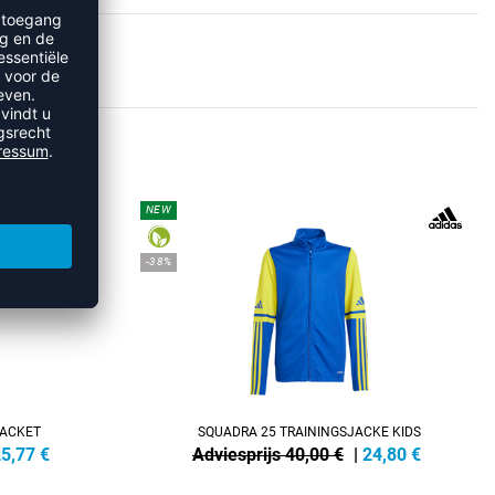
SJACKS
NEW
-38%
JACKET
SQUADRA 25 TRAININGSJACKE KIDS
5,77
€
Adviesprijs 40,00 €
|
24,80
€