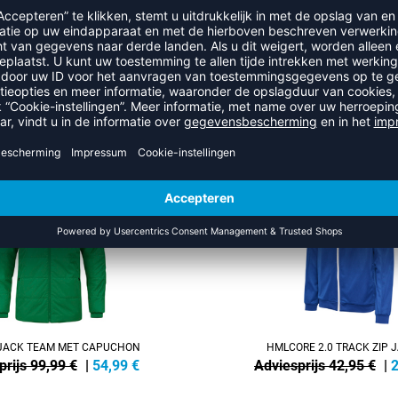
RECENT BEKEKEN
UIT DE CATEGORIE TRAINING
NEW
-40%
ACK TEAM MET CAPUCHON
HMLCORE 2.0 TRACK ZIP 
prijs 99,99 €
|
54,99
€
Adviesprijs 42,95 €
|
2