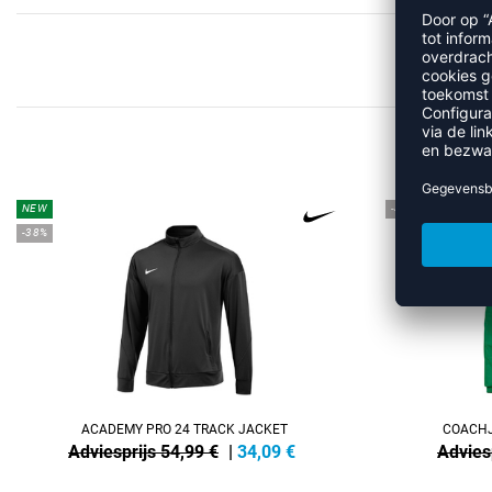
MEER 
NEW
-45%
-38%
ACADEMY PRO 24 TRACK JACKET
COACHJ
Adviesprijs 54,99 €
|
34,09
€
Advies