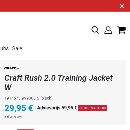
lubs
Sale
Craft Rush 2.0 Training Jacket
W
1914673-999000-5
(black)
29,95
€
|
Adviesprijs 59,95 €
JE BESPAART 50%
incl. 21 % Btw.