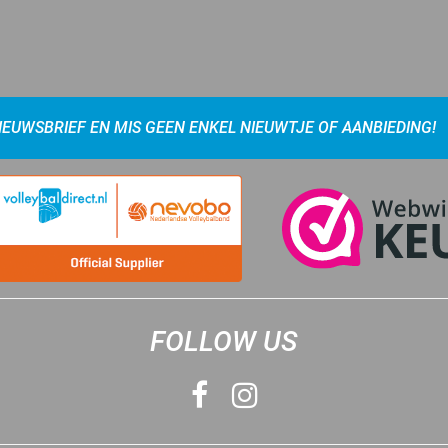
NIEUWSBRIEF EN MIS GEEN ENKEL NIEUWTJE OF AANBIEDING!
FOLLOW US