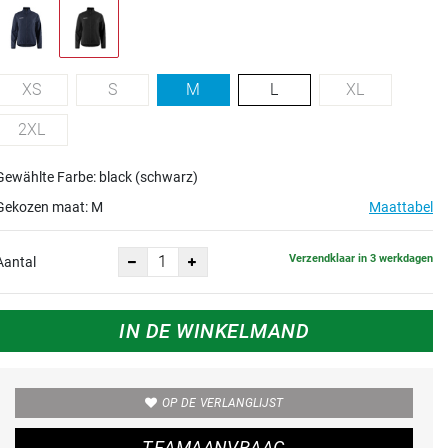
XS
S
M
L
XL
2XL
Gewählte Farbe: black (schwarz)
Gekozen maat:
M
Maattabel
Verzendklaar in 3 werkdagen
Aantal
IN DE WINKELMAND
OP DE VERLANGLIJST
TEAMAANVRAAG