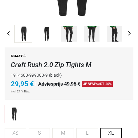
Craft Rush 2.0 Zip Tights M
1914680-999000-9
(black)
29,95
€
|
Adviesprijs 49,95 €
JE BESPAART 40%
incl. 21 % Btw.
XS
S
M
L
XL