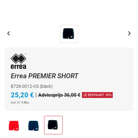
Errea PREMIER SHORT
B726-0012-XS
(black)
25,20
€
|
Adviesprijs 36,00 €
JE BESPAART 30%
incl. 21 % Btw.