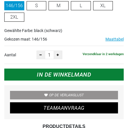
146/156
S
M
L
XL
2XL
Gewählte Farbe: black (schwarz)
Gekozen maat:
146/156
Maattabel
Verzendklaar in 2 werkdagen
Aantal
IN DE WINKELMAND
OP DE VERLANGLIJST
TEAMAANVRAAG
PRODUCTDETAILS