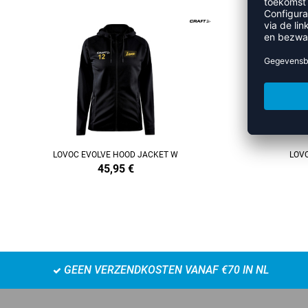
REFINEMENT
LOVOC EVOLVE HOOD JACKET W
LOV
45,95
€
GEEN VERZENDKOSTEN VANAF €70 IN NL