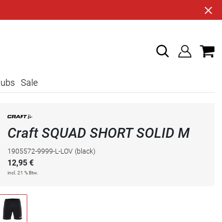
lubs
Sale
Craft SQUAD SHORT SOLID M
1905572-9999-L-LOV
(black)
12,95
€
incl. 21 % Btw.