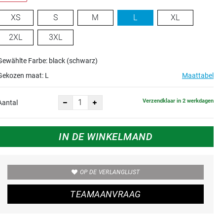
XS
S
M
L
XL
2XL
3XL
Gewählte Farbe: black (schwarz)
Gekozen maat:
L
Maattabel
Verzendklaar in 2 werkdagen
Aantal
IN DE WINKELMAND
OP DE VERLANGLIJST
TEAMAANVRAAG