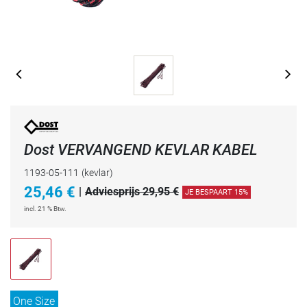
Dost VERVANGEND KEVLAR KABEL
1193-05-111
(kevlar)
25,46
€
|
Adviesprijs 29,95 €
JE BESPAART 15%
incl. 21 % Btw.
One Size