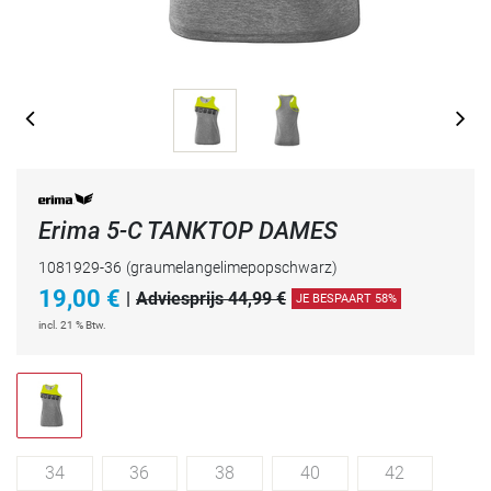
Erima 5-C TANKTOP DAMES
1081929-36
(graumelangelimepopschwarz)
19,00
€
|
Adviesprijs 44,99 €
JE BESPAART 58%
incl. 21 % Btw.
34
36
38
40
42