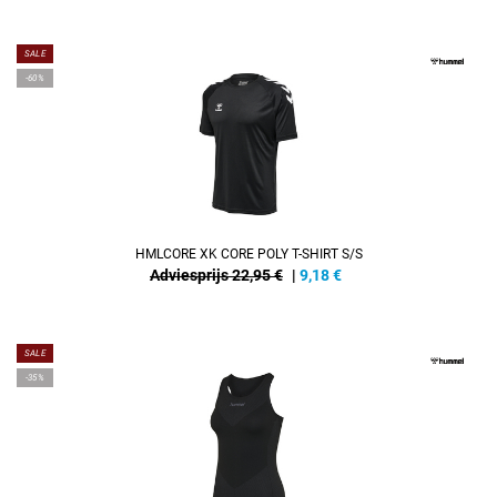
SALE
-60%
HMLCORE XK CORE POLY T-SHIRT S/S
Adviesprijs 22,95 €
|
9,18
€
SALE
-35%