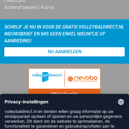
Creditcard
Achteraf betalen | Klarna
SCHRIJF JE NU IN VOOR DE GRATIS VOLLEYBALDIRECT.NL
NIEUWSBRIEF EN MIS GEEN ENKEL NIEUWTJE OF
AANBIEDING!
NU AANMELDEN