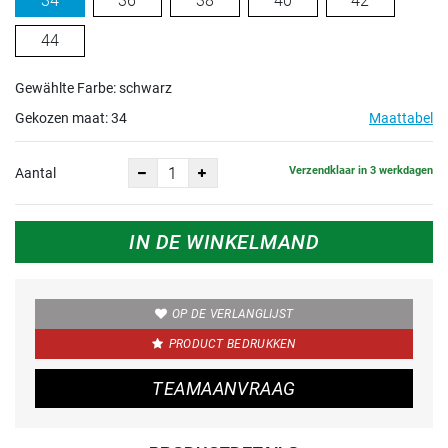
34
36
38
40
42
44
Gewählte Farbe: schwarz
Gekozen maat:
34
Maattabel
Verzendklaar in 3 werkdagen
Aantal
IN DE WINKELMAND
OP DE VERLANGLIJST
PRODUCT BEDRUKKEN
TEAMAANVRAAG