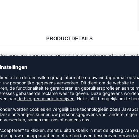
PRODUCTDETAILS
eden voor een hoog draagcomfort. Licht, sneldrogend functionee
rzichtig Getailleerd model
RECENT BEKEKEN