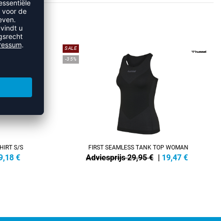
TS
SALE
-35%
HIRT S/S
FIRST SEAMLESS TANK TOP WOMAN
9,18
€
Adviesprijs 29,95 €
|
19,47
€