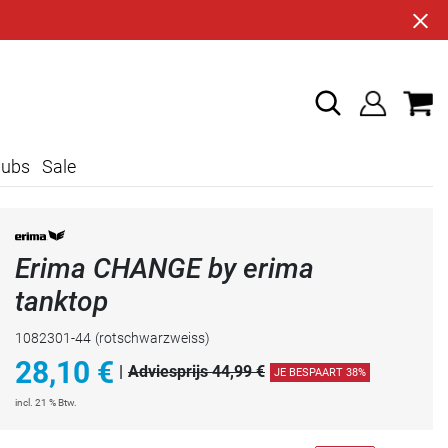
lubs
Sale
Erima CHANGE by erima
tanktop
1082301-44
(rotschwarzweiss)
28,10
€
|
Adviesprijs 44,99 €
JE BESPAART 38%
incl. 21 % Btw.