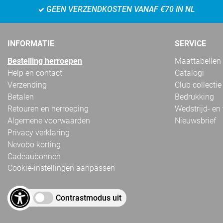
GEEN VERZENDKOSTEN VANAF €70 IN NL
INFORMATIE
SERVICE
Bestelling herroepen
Maattabellen
Help en contact
Catalogi
Verzending
Club collectie
Betalen
Bedrukking
Retouren en herroeping
Wedstrijd- en
Algemene voorwaarden
Nieuwsbrief
Privacy verklaring
Nevobo korting
Cadeaubonnen
Cookie-instellingen aanpassen
Contrastmodus uit