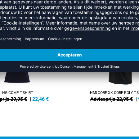
EER UIT DE CATEGORIE T-SHIR
SALE
-60%
HG COMP T-SHIRT
HMLCORE XK CORE POLY T-S
prijs 29,95 €
|
22,46
€
Adviesprijs 22,95 €
|