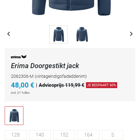
Erima Doorgestikt jack
2062306-M
(vintageindigofadeddenim)
48,00
€
|
Adviesprijs 119,99 €
JE BESPAART 60%
incl. 21 % Btw.
128
140
152
164
S