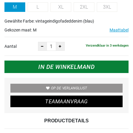
M
L
XL
2XL
3XL
Gewählte Farbe: vintageindigofadeddenim (blau)
Gekozen maat:
M
Maattabel
Verzendklaar in 3 werkdagen
Aantal
IN DE WINKELMAND
OP DE VERLANGLIJST
TEAMAANVRAAG
PRODUCTDETAILS