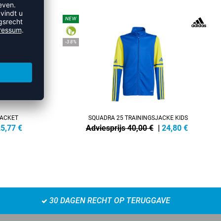
NEW
-38%
JACKET
SQUADRA 25 TRAININGSJACKE KIDS
5,77
€
Adviesprijs 40,00 €
|
24,80
€
30 DAGEN RECHT OP TERUGGAVE