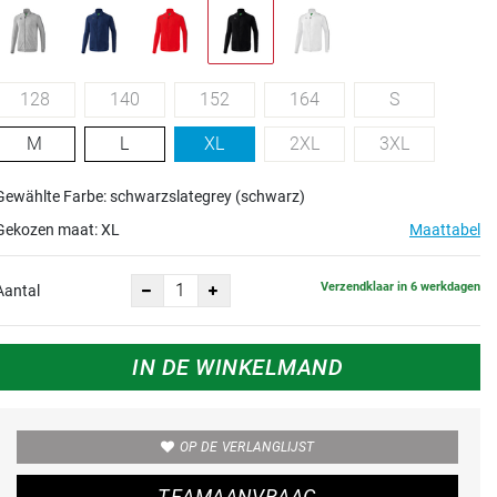
128
140
152
164
S
M
L
XL
2XL
3XL
Gewählte Farbe: schwarzslategrey (schwarz)
Gekozen maat:
XL
Maattabel
Verzendklaar in 6 werkdagen
Aantal
IN DE WINKELMAND
OP DE VERLANGLIJST
TEAMAANVRAAG