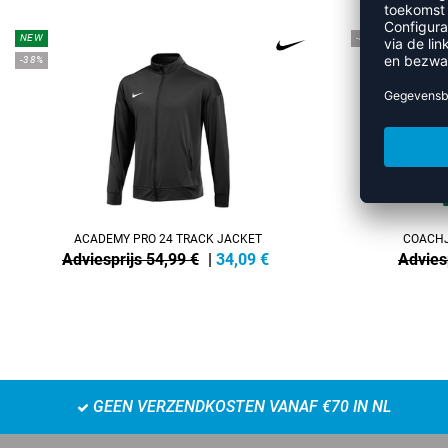
NEW
-45%
-38%
ACADEMY PRO 24 TRACK JACKET
COACHJ
Adviesprijs 54,99 €
|
34,09
€
Advies
GEEN VERZENDKOSTEN VANAF €70 IN NL