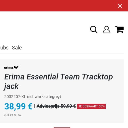
lubs
Sale
Erima Essential Team Tracktop
jack
2032207-XL
(schwarzslategrey)
38,99
€
|
Adviesprijs 59,99 €
JE BESPAART 35%
incl. 21 % Btw.