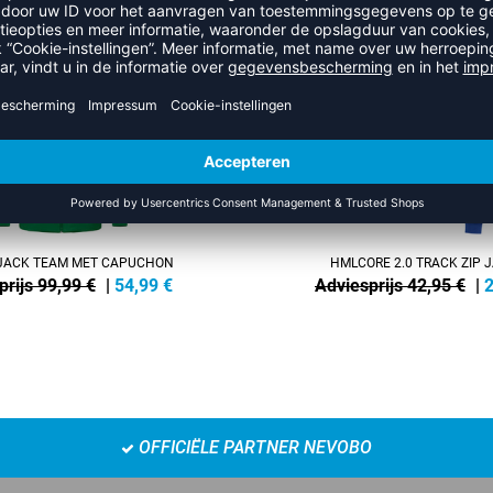
NEW
-40%
ACK TEAM MET CAPUCHON
HMLCORE 2.0 TRACK ZIP 
prijs 99,99 €
|
54,99
€
Adviesprijs 42,95 €
|
2
OFFICIËLE PARTNER NEVOBO