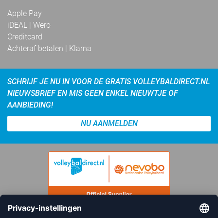
Apple Pay
iDEAL | Wero
Creditcard
Achteraf betalen | Klarna
SCHRIJF JE NU IN VOOR DE GRATIS VOLLEYBALDIRECT.NL
NIEUWSBRIEF EN MIS GEEN ENKEL NIEUWTJE OF
AANBIEDING!
NU AANMELDEN