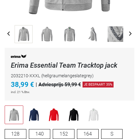
Erima Essential Team Tracktop jack
2032210-XXXL
(hellgraumelangeslategrey)
38,99
€
|
Adviesprijs 59,99 €
JE BESPAART 35%
incl. 21 % Btw.
128
140
152
164
S