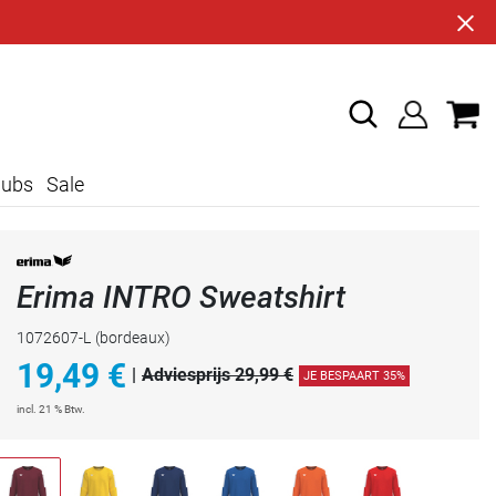
lubs
Sale
Erima INTRO Sweatshirt
1072607-L
(bordeaux)
19,49
€
|
Adviesprijs 29,99 €
JE BESPAART 35%
incl. 21 % Btw.