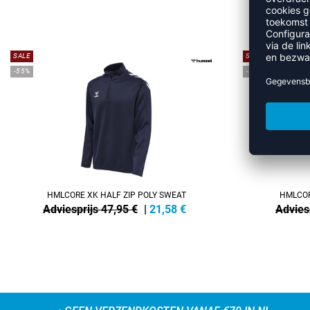
MEE
SALE
SALE
-55%
-55%
HMLCORE XK HALF ZIP POLY SWEAT
HMLCOR
Adviesprijs 47,95 €
|
21,58
€
Advies