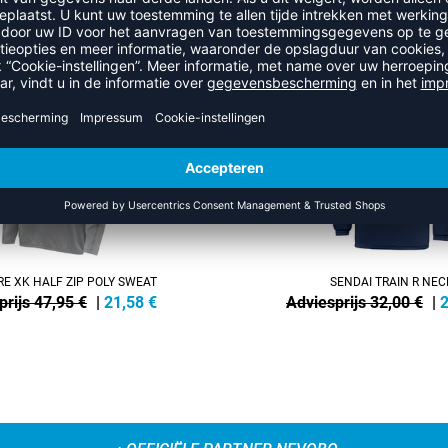
R UIT DE CATEGORIE SWEATSH
SALE
-30%
E XK HALF ZIP POLY SWEAT
SENDAI TRAIN R NEC
prijs 47,95 €
|
21,58
€
Adviesprijs 32,00 €
|
2