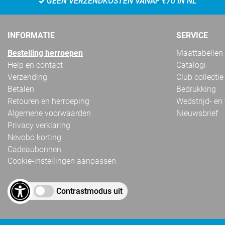
GEEN VERZENDKOSTEN VANAF €70 IN NL
INFORMATIE
SERVICE
Bestelling herroepen
Maattabellen
Help en contact
Catalogi
Verzending
Club collectie
Betalen
Bedrukking
Retouren en herroeping
Wedstrijd- en
Algemene voorwaarden
Nieuwsbrief
Privacy verklaring
Nevobo korting
Cadeaubonnen
Cookie-instellingen aanpassen
Contrastmodus uit