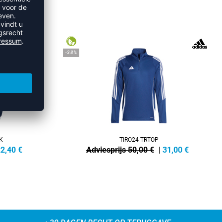
IRTS
-38%
K
TIRO24 TRTOP
2,40
€
Adviesprijs 50,00 €
|
31,00
€