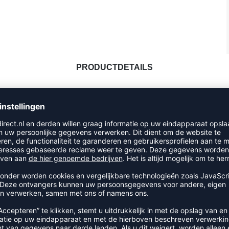
PRODUCTDETAILS
ouwen; Slijtvast functioneel materiaal; Geborduurd ERIMA-logo
RECENT BEKEKEN