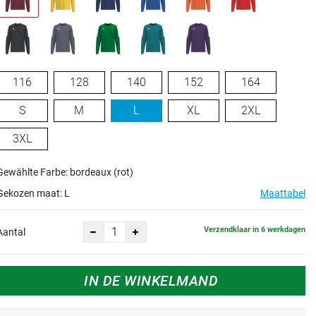
116
128
140
152
164
S
M
L
XL
2XL
3XL
Gewählte Farbe: bordeaux (rot)
Gekozen maat:
L
Maattabel
Verzendklaar in 6 werkdagen
Aantal
IN DE WINKELMAND