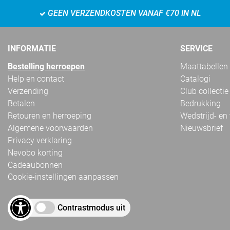
GEEN VERZENDKOSTEN VANAF €70 IN NL
INFORMATIE
SERVICE
Bestelling herroepen
Maattabellen
Help en contact
Catalogi
Verzending
Club collectie
Betalen
Bedrukking
Retouren en herroeping
Wedstrijd- en
Algemene voorwaarden
Nieuwsbrief
Privacy verklaring
Nevobo korting
Cadeaubonnen
Cookie-instellingen aanpassen
Contrastmodus uit