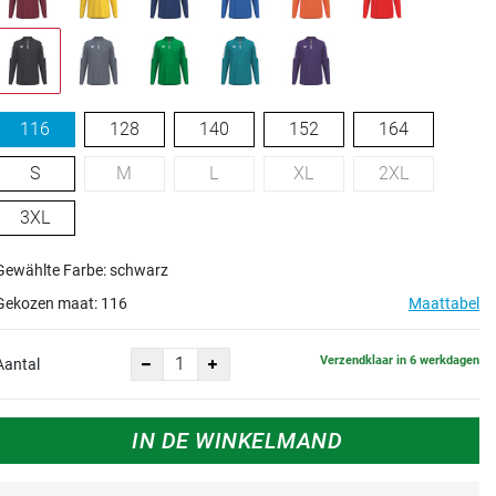
116
128
140
152
164
S
M
L
XL
2XL
3XL
Gewählte Farbe: schwarz
Gekozen maat:
116
Maattabel
Verzendklaar in 6 werkdagen
Aantal
IN DE WINKELMAND