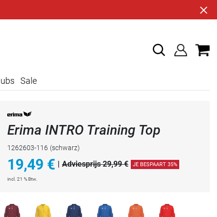
lubs
Sale
Erima INTRO Training Top
1262603-116
(schwarz)
19,49
€
|
Adviesprijs 29,99 €
JE BESPAART 35%
incl. 21 % Btw.