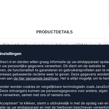
PRODUCTDETAILS
lijtvast functioneel materiaal; Geborduurd ERIMA-logo; Rechte 
RECENT BEKEKEN