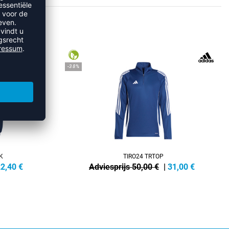
IRTS
-38%
K
TIRO24 TRTOP
2,40
€
Adviesprijs 50,00 €
|
31,00
€