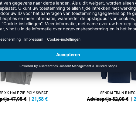
R UIT DE CATEGORIE SWEATSH
SALE
-30%
E XK HALF ZIP POLY SWEAT
SENDAI TRAIN R NEC
prijs 47,95 €
|
21,58
€
Adviesprijs 32,00 €
|
2