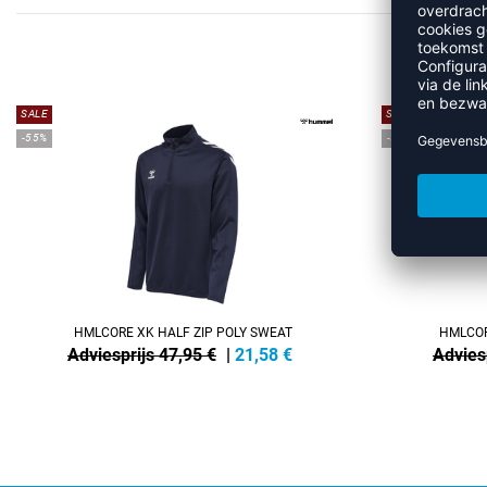
MEE
SALE
SALE
-55%
-55%
HMLCORE XK HALF ZIP POLY SWEAT
HMLCOR
Adviesprijs 47,95 €
|
21,58
€
Advies