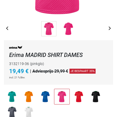
Erima MADRID SHIRT DAMES
3132119-36
(pinkglo)
19,49
€
|
Adviesprijs 29,99 €
JE BESPAART 35%
incl. 21 % Btw.